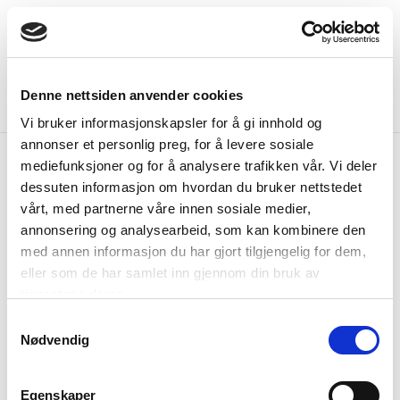
Hopp
rett
til
innholdet
Denne nettsiden anvender cookies
Hjem
Blogg
Vi bruker informasjonskapsler for å gi innhold og
annonser et personlig preg, for å levere sosiale
mediefunksjoner og for å analysere trafikken vår. Vi deler
dessuten informasjon om hvordan du bruker nettstedet
vårt, med partnerne våre innen sosiale medier,
Timber bygger nå minihus
Timber
annonsering og analysearbeid, som kan kombinere den
bygger
med annen informasjon du har gjort tilgjengelig for dem,
Minihus
/
Kjell Øyvind Horntveth
eller som de har samlet inn gjennom din bruk av
nå
Vi i Timber har nå gleden av å informere om at vi
tjenestene deres.
minihus
kan lage ditt nye minihus. Våre minihus egner seg
Samtykkevalg
Nødvendig
like godt som en liten hytte som et anneks nederst
i hagen din. Vi har innledet et tett samerbeid med
Egenskaper
Vestfold Minihus AS som lager minhus på hjul, og