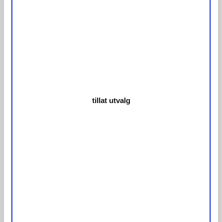
tillat utvalg
Siste blogginnlegg