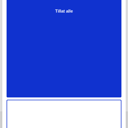
Read More »
Tillat alle
Kategorier
Minihus
Rehabilitering av bygg
Våre sertifiseringer og medlemsskap