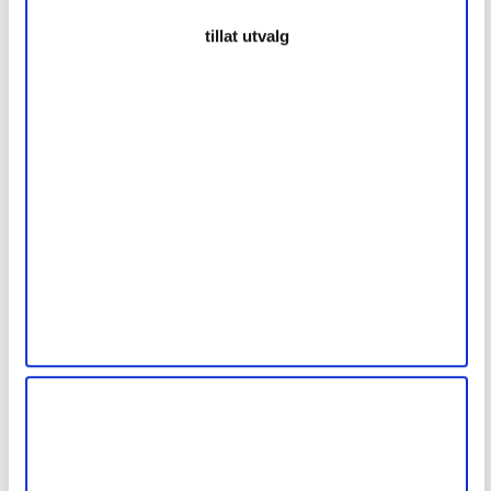
tillat utvalg
Baderomsinnredning i eik, mørkbeiset