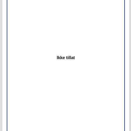
Baderomsinnredning med hvit lakk
Ikke tillat
Luftehullspanel i gulv