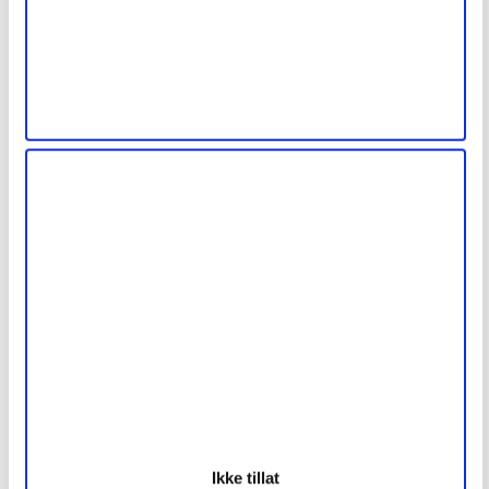
Rehabilitering av gammelt vindu
Rehabilitering av gammelt treverk
Ikke tillat