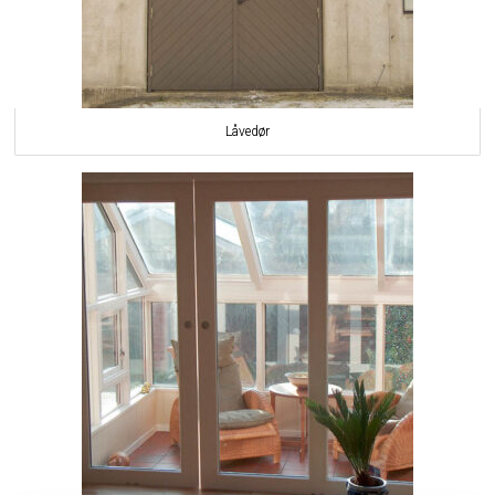
Låvedør